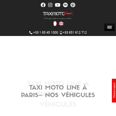
+33 1 85 45 1000
+33 651 612 712
TAXI MOTO LINE À
Réservation
Réservation
Réservation
TAXI MOTO LINE À
PARIS– NOS
PARIS– NOS VÉHICULES
VÉHICULES