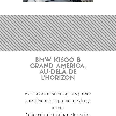
BMW K1600 B
GRAND AMERICA,
AU-DELÀ DE
L’HORIZON
Avec la Grand America, vous pouvez
vous détendre et profiter des longs
trajets.
Cette moto de touring de luxe offre